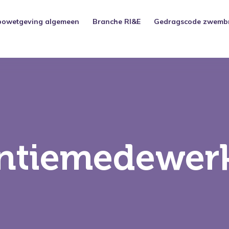
bowetgeving algemeen
Branche RI&E
Gedragscode zwemb
ntie­medewer