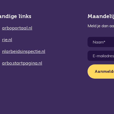
andige links
Maandelij
Meld je dan aa
arboportaal.nl
rie.nl
nlarbeidsinspectie.nl
arbo.startpagina.nl
Aanmeld