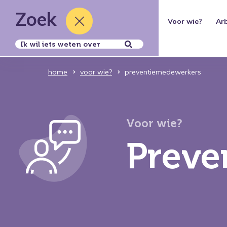
Zoek
Thema's
Voor wie?
Ar
Over ons
home
voor wie?
preventiemedewerkers
Voor wie?
Preve