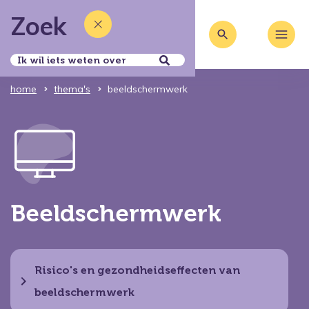
Zoek
home
thema's
beeldschermwerk
Beeldschermwerk
Risico's en gezondheidseffecten van
beeldschermwerk