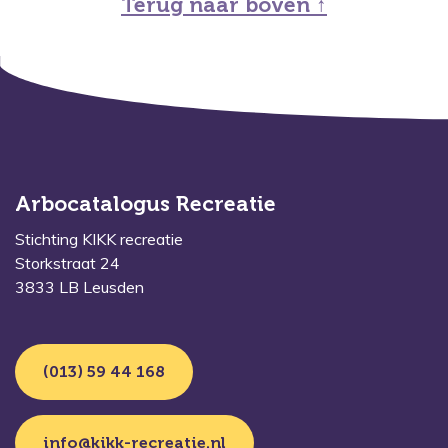
Terug naar boven ↑
Arbocatalogus Recreatie
Stichting KIKK recreatie
Storkstraat 24
3833 LB Leusden
(013) 59 44 168
info@kikk-recreatie.nl