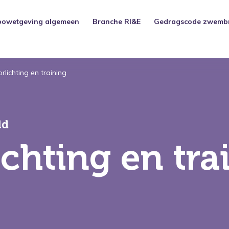
bowetgeving algemeen
Branche RI&E
Gedragscode zwemb
rlichting en training
ld
ichting en tra