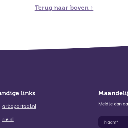
Terug naar boven ↑
andige links
Maandelij
Meld je dan aa
arboportaal.nl
rie.nl