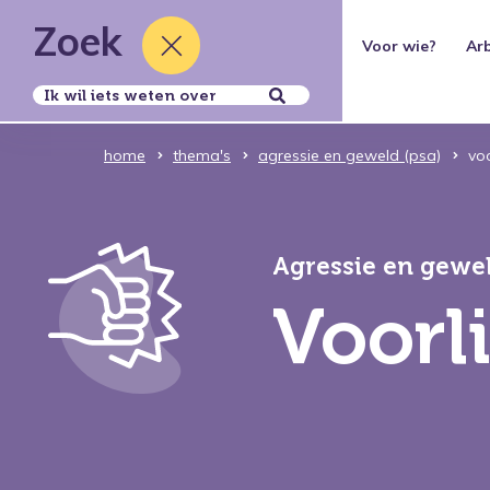
Zoek
Thema's
Voor wie?
Ar
Over ons
home
thema's
agressie en geweld (psa)
voo
Agressie en gewe
Voorl