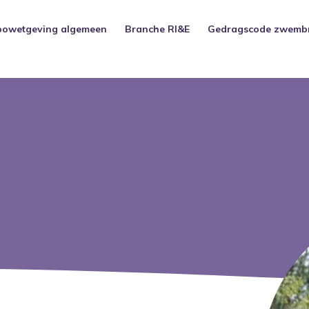
bowetgeving algemeen
Branche RI&E
Gedragscode zwemb