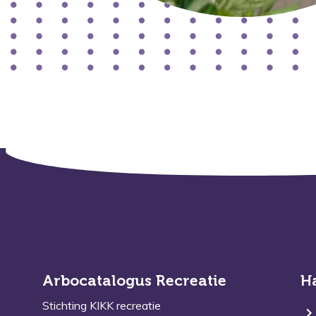
Arbocatalogus Recreatie
H
Stichting KIKK recreatie