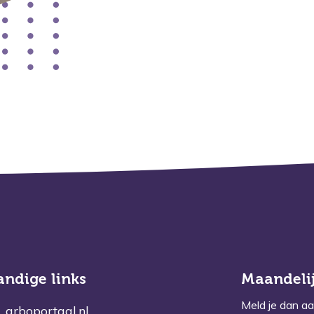
andige links
Maandelij
Meld je dan aa
arboportaal.nl