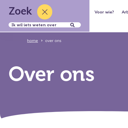
Zoek
Thema's
Voor wie?
Ar
Over ons
home
over ons
Over ons