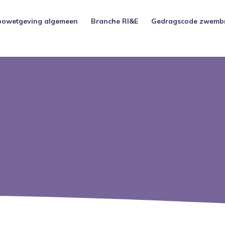
bowetgeving algemeen
Branche RI&E
Gedragscode zwemb