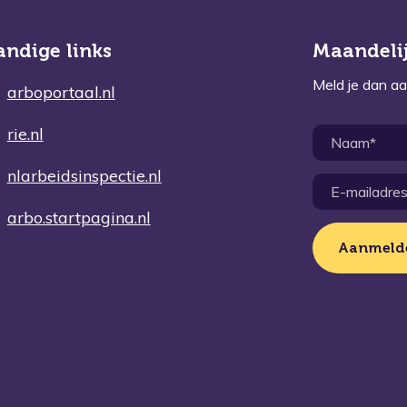
andige links
Maandelij
Meld je dan aa
arboportaal.nl
rie.nl
nlarbeidsinspectie.nl
arbo.startpagina.nl
Aanmeld