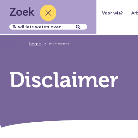
Zoek
Thema's
Voor wie?
Ar
Over ons
home
disclaimer
Disclaimer